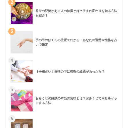
2
前世の記憶がある人の特徴とは？生まれ変わりを知る方法
も紹介！
3
手の甲のほくろの位置でわかる！あなたの運勢や性格を占
いで鑑定
4
【手相占い】薬指の下に複数の縦線があったら？
5
おみくじの縁談の本当の意味とは？おみくじで幸せをゲッ
トする方法
6