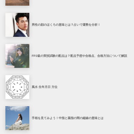
男性の顔のほくろの意味とは？占いで運勢を分析！
FP2級の実技試験の配点は？配点予想や合格点、合格方法について解説
風水 生年月日 方位
手相を見てみよう！中指と薬指の間の縦線の意味とは