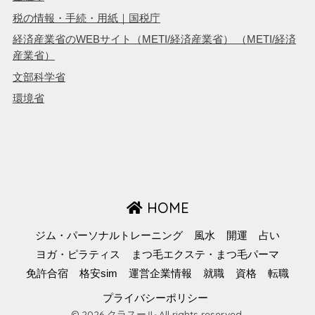
税の情報・手続・用紙｜国税庁
経済産業省のWEBサイト（METI/経済産業省） （METI/経済
産業省）
文部科学省
環境省
HOME
ジム・パーソナルトレーニング
風水
開運
占い
ヨガ・ピラティス
まつ毛エクステ・まつ毛パーマ
免許合宿
格安sim
運営企業情報
就職
資格
転職
プライバシーポリシー
© 2026 クラスール All rights reserved.