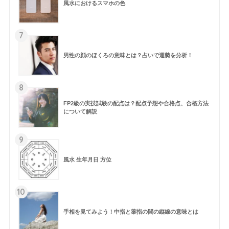
風水におけるスマホの色
7
男性の顔のほくろの意味とは？占いで運勢を分析！
8
FP2級の実技試験の配点は？配点予想や合格点、合格方法
について解説
9
風水 生年月日 方位
10
手相を見てみよう！中指と薬指の間の縦線の意味とは