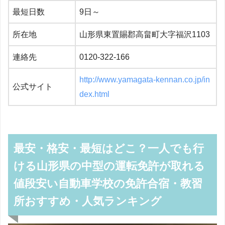
最短日数
9日～
所在地
山形県東置賜郡高畠町大字福沢1103
連絡先
0120-322-166
http://www.yamagata-kennan.co.jp/in
公式サイト
dex.html
最安・格安・最短はどこ？一人でも行
ける山形県の中型の運転免許が取れる
値段安い自動車学校の免許合宿・教習
所おすすめ・人気ランキング