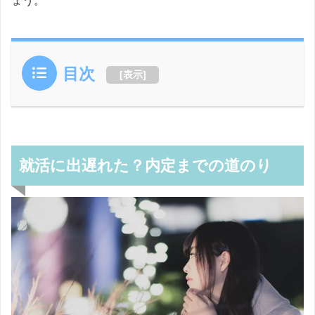
ょう。
目次
[
表示
]
就活に出遅れた？内定までの道のり