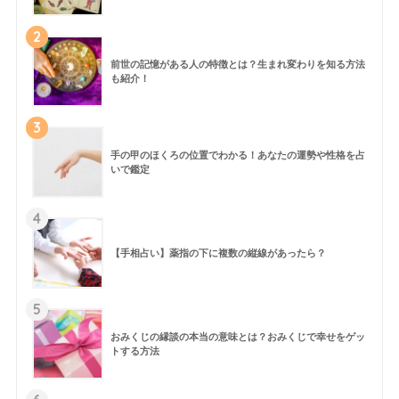
2
前世の記憶がある人の特徴とは？生まれ変わりを知る方法
も紹介！
3
手の甲のほくろの位置でわかる！あなたの運勢や性格を占
いで鑑定
4
【手相占い】薬指の下に複数の縦線があったら？
5
おみくじの縁談の本当の意味とは？おみくじで幸せをゲッ
トする方法