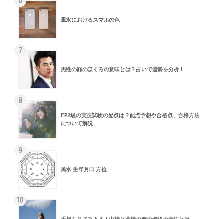
6
風水におけるスマホの色
7
男性の顔のほくろの意味とは？占いで運勢を分析！
8
FP2級の実技試験の配点は？配点予想や合格点、合格方法
について解説
9
風水 生年月日 方位
10