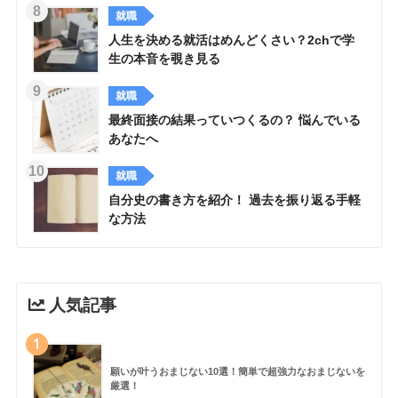
就職
人生を決める就活はめんどくさい？2chで学
生の本音を覗き見る
就職
最終面接の結果っていつくるの？ 悩んでいる
あなたへ
就職
自分史の書き方を紹介！ 過去を振り返る手軽
な方法
人気記事
1
願いが叶うおまじない10選！簡単で超強力なおまじないを
厳選！