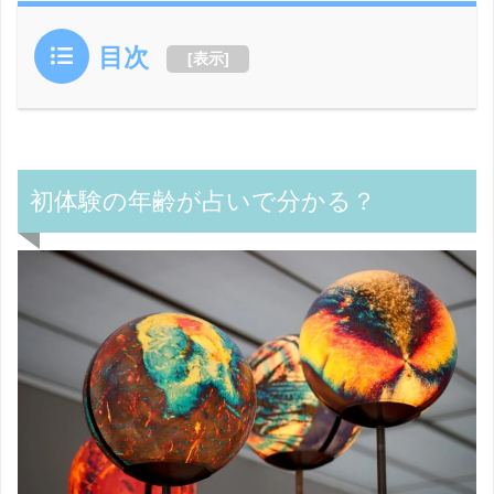
目次
[
表示
]
初体験の年齢が占いで分かる？