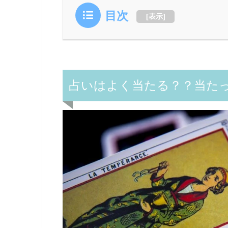
目次
[
表示
]
占いはよく当たる？？当た