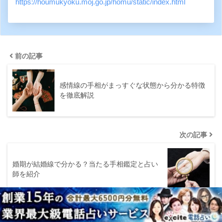
https://houmukyoku.moj.go.jp/homu/static/index.html
前の記事
感情線の手相がまっすぐな状態から分かる特徴
を徹底解説
次の記事
婚期が結婚線で分かる？当たる手相鑑定と占い
師を紹介