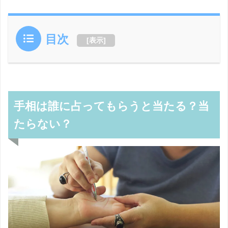
目次
[
表示
]
手相は誰に占ってもらうと当たる？当
たらない？