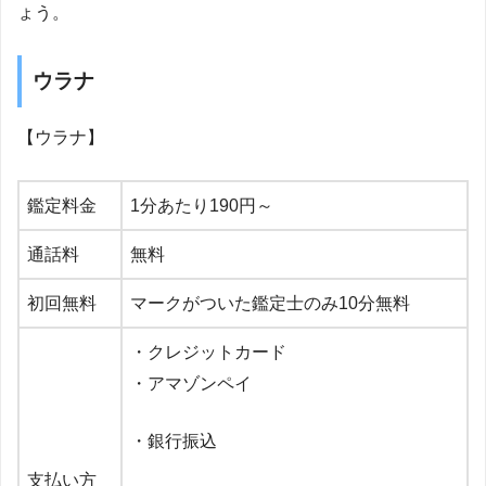
ょう。
ウラナ
【ウラナ】
鑑定料金
1
分あたり
190
円～
通話料
無料
初回無料
マークがついた鑑定士のみ
10
分無料
・クレジットカード
・アマゾンペイ
・銀行振込
支払い方