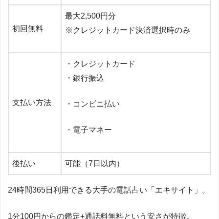
最大
2,500
円分
初回無料
※クレジットカード決済選択時のみ
・クレジットカード
・銀行振込
支払い方法
・コンビニ払い
・電子マネー
後払い
可能（
7
日以内）
24
時間
365
日利用できる大手の電話占い「エキサイト」。
1
分
100
円からの鑑定
+
通話料無料という安さが特徴。