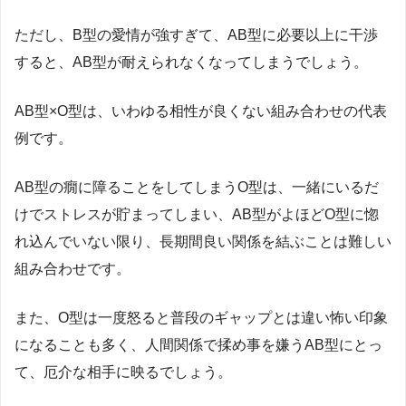
ただし、
B
型の愛情が強すぎて、
AB
型に必要以上に干渉
すると、
AB
型が耐えられなくなってしまうでしょう。
AB
型×
O
型は、いわゆる相性が良くない組み合わせの代表
例です。
AB
型の癇に障ることをしてしまう
O
型は、一緒にいるだ
けでストレスが貯まってしまい、
AB
型がよほど
O
型に惚
れ込んでいない限り、長期間良い関係を結ぶことは難しい
組み合わせです。
また、
O
型は一度怒ると普段のギャップとは違い怖い印象
になることも多く、人間関係で揉め事を嫌う
AB
型にとっ
て、厄介な相手に映るでしょう。