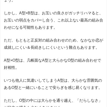
ょう。
しかし、
A
型×
B
型は、お互いの良さがガッチリハマると、
お互いの弱点をカバーし合う、これ以上ない最高の組み合
わせになる可能性もあります。
ただ、もともと正反対の組み合わせのため、なかなか恋が
成就しにくい＆長続きしにくいという難点もあります。
A
型×
O
型は、几帳面な
A
型と大らかな
O
型の組み合わせで
好相性。
いつも他人に気遣いしてしまう
A
型は、大らかな雰囲気の
ある
O
型と一緒にいることで安らぎを感じ易くなります。
ただし、
O
型の中には大らかを通り越え、「だらしなさ」