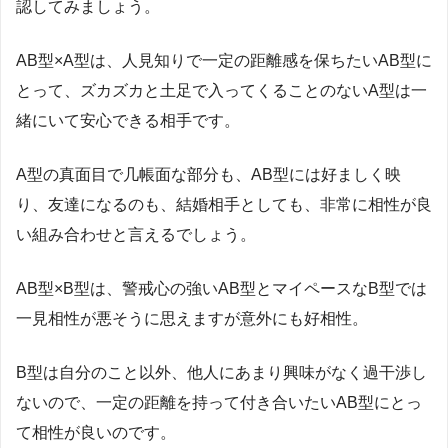
認してみましょう。
AB
型×
A
型は、人見知りで一定の距離感を保ちたい
AB
型に
とって、ズカズカと土足で入ってくることのない
A
型は一
緒にいて安心できる相手です。
A
型の真面目で几帳面な部分も、
AB
型には好ましく映
り、友達になるのも、結婚相手としても、非常に相性が良
い組み合わせと言えるでしょう。
AB
型×
B
型は、警戒心の強い
AB
型とマイペースな
B
型では
一見相性が悪そうに思えますが意外にも好相性。
B
型は自分のこと以外、他人にあまり興味がなく過干渉し
ないので、一定の距離を持って付き合いたい
AB
型にとっ
て相性が良いのです。