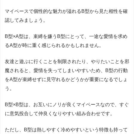
マイペースで個性的な魅力が溢れる
B
型から見た相性を確
認してみましょう。
B
型×
A
型は、束縛を嫌う
B
型にとって、一途な愛情を求め
る
A
型が時に重く感じられるかもしれません。
友達と遊ぶに行くことを制限されたり、やりたいことを邪
魔されると、愛情を失ってしまいやすいため、
B
型の行動
を
A
型が束縛せずに見守れるかどうかが重要になるでしょ
う。
B
型×
B
型は、お互いにノリが良くマイペースなので、すぐ
に意気投合して仲良くなりやすい組み合わせです。
ただし、
B
型は熱しやすく冷めやすいという特徴も持って