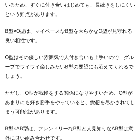
いるため、すぐに付き合いはじめても、長続きをしにくい
という難点があります。
B
型×
O
型は、マイペースな
B
型を大らかな
O
型が見守れる
良い相性です。
O
型はその優しい雰囲気で人付き合いも上手いので、グル
ープでワイワイ楽しみたい
B
型の要望にも応えてくれるで
しょう。
ただし、
O
型が我慢をする関係になりやすいため、
O
型が
あまりにも好き勝手をやっていると、愛想を尽かされてし
まう可能性があります。
B
型×
AB
型は、フレンドリーな
B
型と人見知りな
AB
型は意
外に良い組み合わせです。