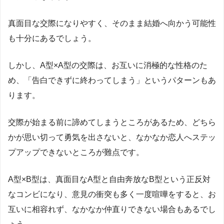
真面目な交際になりやすく、そのまま結婚へ向かう可能性
も十分にあるでしょう。
しかし、
A
型×
A
型の交際は、お互いに消極的な性格のた
め、「告白できずに終わってしまう」というパターンもあ
ります。
交際が始まる前に諦めてしまうところがあるため、どちら
かが思い切って勇気を出さないと、なかなか恋人へステッ
プアップできないところが難点です。
A
型×
B
型は、真面目な
A
型と自由奔放な
B
型という正反対
なコンビになり、意見の衝突も多く一度喧嘩をすると、お
互いに相容れず、なかなか仲直りできない場合もあるでし