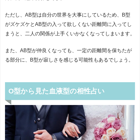
ただし、
AB
型は自分の世界を大事にしているため、
B
型
がズケズケと
AB
型の入って欲しくない距離間に入ってし
まうと、二人の関係が上手くいかなくなってしまいます。
また、
AB
型が仲良くなっても、一定の距離間を保ちたが
る部分に、
B
型が寂しさを感じる可能性もあるでしょう。
O型から見た血液型の相性占い