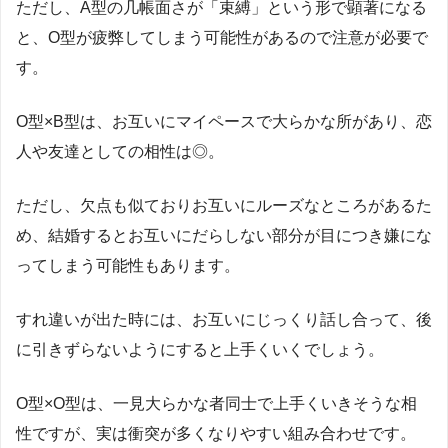
ただし、
A
型の几帳面さが「束縛」という形で顕著になる
と、
O
型が疲弊してしまう可能性があるので注意が必要で
す。
O
型×
B
型は、お互いにマイペースで大らかな所があり、恋
人や友達としての相性は◎。
ただし、欠点も似ておりお互いにルーズなところがあるた
め、結婚するとお互いにだらしない部分が目につき嫌にな
ってしまう可能性もあります。
すれ違いが出た時には、お互いにじっくり話し合って、後
に引きずらないようにすると上手くいくでしょう。
O
型×
O
型は、一見大らかな者同士で上手くいきそうな相
性ですが、実は衝突が多くなりやすい組み合わせです。