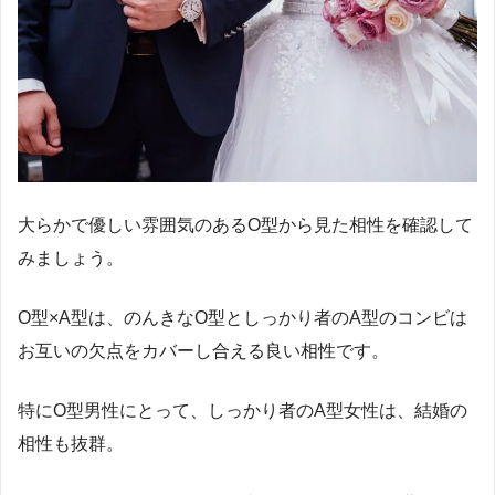
大らかで優しい雰囲気のある
O
型から見た相性を確認して
みましょう。
O
型×
A
型は、のんきな
O
型としっかり者の
A
型のコンビは
お互いの欠点をカバーし合える良い相性です。
特に
O
型男性にとって、しっかり者の
A
型女性は、結婚の
相性も抜群。