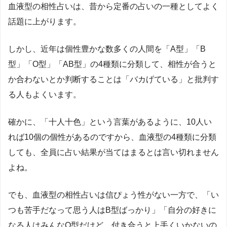
血液型の相性占いは、昔から定番の占いの一種としてよく
話題に上がります。
しかし、近年は個性豊かな数多くの人間を「
A
型」「
B
型」「
O
型」「
AB
型」の
4
種類に分類して、相性が合うと
か合わないとか判断することは「バカげている」と批判す
る人もよくいます。
確かに、「十人十色」という言葉があるように、
10
人い
れば
10
個の個性があるのですから、血液型の
4
種類に分類
しても、全員に占い結果が当てはまるとは言い切れません
よね。
でも、血液型の相性占いは信ぴょう性がない一方で、「い
つも苦手だなって思う人は
B
型ばっかり」「自分の好きに
なる人はみんな
O
型だけど、付き合うと上手くいかないの