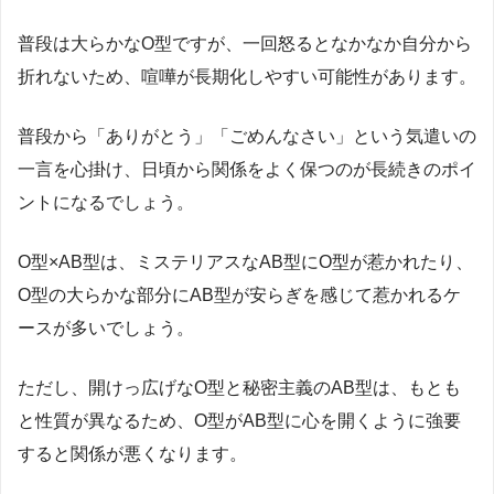
普段は大らかな
O
型ですが、一回怒るとなかなか自分から
折れないため、喧嘩が長期化しやすい可能性があります。
普段から「ありがとう」「ごめんなさい」という気遣いの
一言を心掛け、日頃から関係をよく保つのが長続きのポイ
ントになるでしょう。
O
型×
AB
型は、ミステリアスな
AB
型に
O
型が惹かれたり、
O
型の大らかな部分に
AB
型が安らぎを感じて惹かれるケ
ースが多いでしょう。
ただし、開けっ広げな
O
型と秘密主義の
AB
型は、もとも
と性質が異なるため、
O
型が
AB
型に心を開くように強要
すると関係が悪くなります。