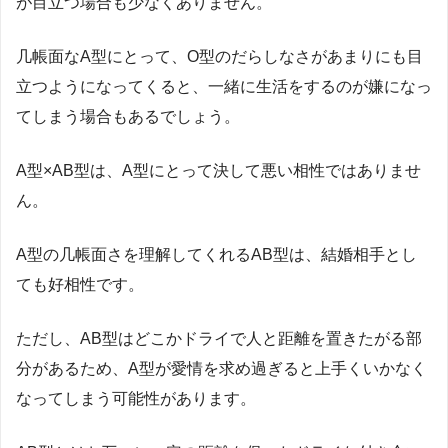
が目立つ場合も少なくありません。
几帳面な
A
型にとって、
O
型のだらしなさがあまりにも目
立つようになってくると、一緒に生活をするのが嫌になっ
てしまう場合もあるでしょう。
A
型×
AB
型は、
A
型にとって決して悪い相性ではありませ
ん。
A
型の几帳面さを理解してくれる
AB
型は、結婚相手とし
ても好相性です。
ただし、
AB
型はどこかドライで人と距離を置きたがる部
分があるため、
A
型が愛情を求め過ぎると上手くいかなく
なってしまう可能性があります。