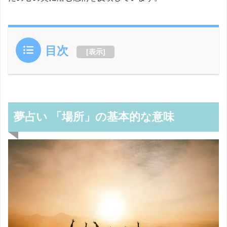
目次
[
表示
]
夢占い 「場所」の基本的な意味