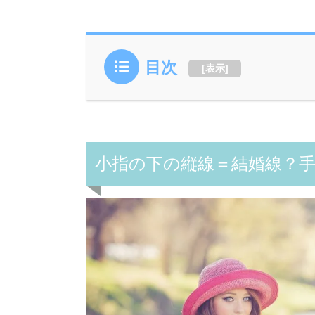
目次
[
表示
]
小指の下の縦線＝結婚線？